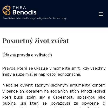
Pomáháme vám uvidět smysl vaší jedinečné životní cesty
Posmrtný život zvířat
Úžasná pravda o zvířatech
Pravda, která se ukazuje v momentě smrti, kdy všechny
limity a iluze mizí, je naprosto jednoznačná.
Nedá se ovlivnit žádnými šikovnými argumenty, kontem
v bance ani dosahem na sociálních sítích. Mnozí jedinci,
kteří budili zdání síly a úspěšnosti, splasknou jako
bublina. Jiní, kteří se považovali za obyčejné či