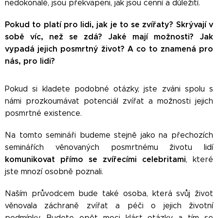
nedokonalé, jsou překvapeni, jak jsou cenní a důležití.
Pokud to platí pro lidi, jak je to se zvířaty? Skrývají v
sobě víc, než se zdá? Jaké mají možnosti? Jak
vypadá jejich posmrtný život? A co to znamená pro
nás, pro lidi?
Pokud si kladete podobné otázky, jste zváni spolu s
námi prozkoumávat potenciál zvířat a možnosti jejich
posmrtné existence.
Na tomto semináři budeme stejně jako na přechozích
seminářích věnovaných posmrtnému životu lidí
komunikovat přímo se zvířecími celebritami
, které
jste mnozí osobně poznali.
Naším průvodcem bude také osoba, která svůj život
věnovala záchraně zvířat a péči o jejich životní
podmínky. Budete opět moci klást otázky a tím se