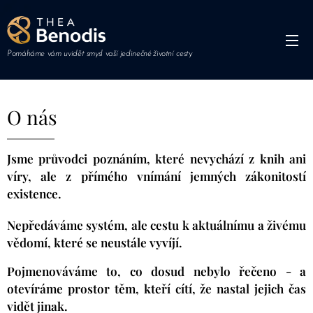
Pomáháme vám uvidět smysl vaší jedinečné životní cesty
O nás
Jsme průvodci poznáním, které nevychází z knih ani
víry, ale z přímého vnímání jemných zákonitostí
existence.
Nepředáváme systém, ale cestu k aktuálnímu a živému
vědomí, které se neustále vyvíjí.
Pojmenováváme to, co dosud nebylo řečeno - a
otevíráme prostor těm, kteří cítí, že nastal jejich čas
vidět jinak.