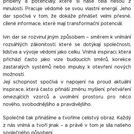
příběhy a potenciály, které si naše těla nesou z
minulosti. Pracuje vědomě se svou vlastní energií. Jeho
dar spočívá v tom, že dokáže přinášet velmi přesné,
cílené informace, které mají transformační potenciál.
Ivin dar se rozvinul jiným způsobem – směrem k vnímání
rozsáhlých zákonitostí, které se dotýkají společnosti,
lidstva a vývoje vědomí jako celku. Vnímá inspiraci, která
přichází často jako vize budoucích směrů, korekce
zastaralých systémů nebo impulsy k otevření nových
možností.
Její schopnost spočívá v napojení na proud aktuální
inspirace, která často přináší změnu myšlení, přetváření
omezujících vzorců a uvolnění prostoru pro něco
nového, svobodnějšího a pravdivějšího.
Společně tak přinášíme a tvoříme celistvý obraz. Každý
z nás vnímá a tvoří jinak – a právě v tom je síla našeho
společného působení.