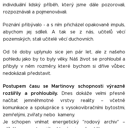
individuální lidský příběh, který jsme dále pozorovali,
rozpoznávali a pojmenovávali.
Poznání přibývalo - a s ním přicházel opakovaně impuls,
abychom jej sdíleli. A tak se z nás, učitelů věcí
pozemských, stali učitelé věcí duchovních.
Od té doby uplynulo sice jen pár let, ale z našeho
pohledu jako by to byly věky. Náš život se prohloubil a
přibyly v něm rozměry, které bychom si dříve vůbec
nedokázali představit.
Postupem času se Martinovy schopnosti výrazně
rozšířily a prohloubily.
Dnes dokáže velmi přesně
načítat jemněhmotné vrstvy reality – včetně
komunikace a spolupráce s vysokovibračními bytostmi,
zemřelými, zvířaty nebo kameny.
Je schopen vnímat energetický "rodový archiv" –