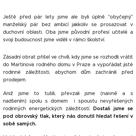
Ještě před pár lety jsme ale byli úplně "obyčejný"
manželský pár bez ambicí jakkoliv se prosazovat v
duchovní oblasti. Oba jsme původní profesí učitelé a
svoji budoucnost jsme viděli v rámci školství.
Zásadní obrat přišel ve chvíli, kdy jsme se rozhodli vrátit
do Martinova rodného domu v Praze a vypořádat jisté
rodinné záležitosti, abychom dům zachránili před
prodejem.
Aniž jsme to tušili, převzali jsme
(naivně a s
nadšením)
spolu s domem i spoustu nevyřešených
Dostali jsme se
rodinných energetických záležitostí.
pod obrovský tlak, který nás donutil hledat řešení v
sobě samých.