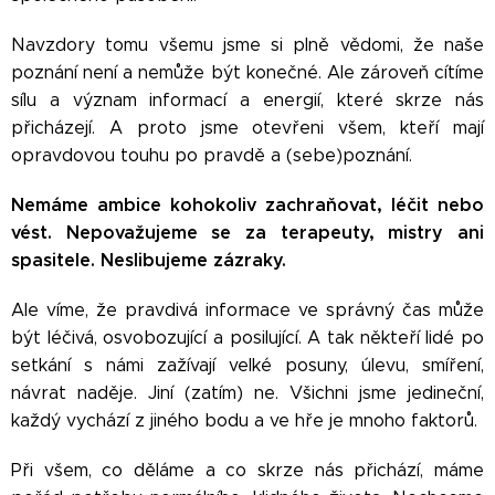
Navzdory tomu všemu jsme si plně vědomi, že naše
poznání není a nemůže být konečné. Ale zároveň cítíme
sílu a význam informací a energií, které skrze nás
přicházejí. A proto jsme otevřeni všem, kteří mají
opravdovou touhu po pravdě a (sebe)poznání.
Nemáme ambice kohokoliv zachraňovat, léčit nebo
vést. Nepovažujeme se za terapeuty, mistry ani
spasitele. Neslibujeme zázraky.
Ale víme, že pravdivá informace ve správný čas může
být léčivá, osvobozující a posilující. A tak někteří lidé po
setkání s námi zažívají velké posuny, úlevu, smíření,
návrat naděje. Jiní (zatím) ne. Všichni jsme jedineční,
každý vychází z jiného bodu a ve hře je mnoho faktorů.
Při všem, co děláme a co skrze nás přichází, máme