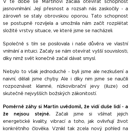
V té době se Martinovi začala otevírat schopnost
jasnovnímání. Její přesnost a rozsah nás zaskočily - a
zároveň se staly obrovskou oporou. Tato schopnost
se postupně rozvíjela a umožnila nám začít rozplétat
složité vrstvy situace, ve které jsme se nacházeli.
Společně s tím se posilovala i naše důvěra ve vlastní
vnímání a intuici. Začaly se nám otevírat vyšší souvislosti,
díky nimž svět konečně začal dávat smysl.
Nebylo to však jednoduché - byli jsme ale nezkušení a
naivní, dělali jsme chyby. Ale i díky nim jsme se naučili
rozpoznávat klamné, nízkovibrační jevy (iluze) od
skutečně nejvyšších božských zákonitostí.
Poměrně záhy si Martin uvědomil, že vidí duše lidí - a
že nejsou stejné.
Začali jsme si všímat jejich
energetické kvality, vibrací a toho, jak ovlivňují život
konkrétního člověka. Vznikl tak zcela nový pohled na