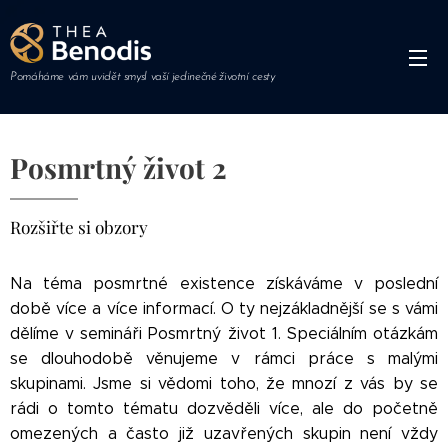
Pomáháme vám uvidět smysl vaší jedinečné životní cesty
Posmrtný život 2
Rozšiřte si obzory
Na téma posmrtné existence získáváme v poslední
době více a více informací. O ty nejzákladnější se s vámi
dělíme v semináři Posmrtný život 1. Speciálním otázkám
se dlouhodobě věnujeme v rámci práce s malými
skupinami. Jsme si vědomi toho, že mnozí z vás by se
rádi o tomto tématu dozvěděli více, ale do početně
omezených a často již uzavřených skupin není vždy