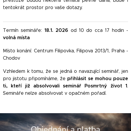
přestože
budou některá témata pevně daná, bude i
tentokrát prostor pro vaše dotazy.
18.1.
2026
Termín semináře:
od 10 do cca 17 hodin -
volná místa
Místo konání: Centrum Filipovka, Filipova 2013/1, Praha -
Chodov
Vzhledem k tomu, že se jedná o navazující seminář, jen
přihlásit se mohou pouze
pro jistotu připomínáme, že
ti, kteří již absolvovali seminář Posmrtný život 1
.
Semináře nelze absolvovat v opačném pořadí.
Objednání a platba