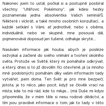
Nakonec jsem to ustál, počkal si a postupně posbíral
všechny: "Uhlířovic Pokémony", jak kdesi hezky
poznamenala jedna absolventka Vašich seminářů.
Některé i víckrát, a také mnoho osobních konzultací… a
každé setkání s Vámi, ať jednotlivě, nebo s oběma,
individuálně, nebo ve skupině, mne posouvá dál,
pojmenovává doposud jen tušené, odhaluje skryté….
Nasávám informace jak houba, abych je posléze
sežvýkal a začlenil do svého vnímání a tvoření okolního
světa. Protože ve Světě, který mi pomáháte odkrývat,
a který, dnes si to již dovolím říci otevřeně, já (a mnoho
mně podobných) pomáhám díky vašim informacím tady
vytvářet, jsem doma. Ten Svět je pro mne bezpečí,
jistota, je to něco, jako pocit, když se člověk vrací na
místa, kde to má rád, kde to miluje…. (má Duše mi kdysi
připomněla, že v mém těle si nesu rodové dědictví, a
tím jsou pravdivé informace o tom, jak to tady v této