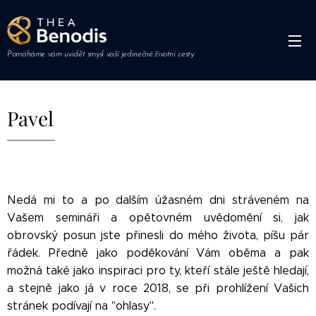
Pomáháme vám uvidět smysl vaší jedinečné životní cesty
Pavel
Nedá mi to a po dalším úžasném dni stráveném na
Vašem semináři a opětovném uvědomění si, jak
obrovský posun jste přinesli do mého života, píšu pár
řádek. Předně jako poděkování Vám oběma a pak
možná také jako inspiraci pro ty, kteří stále ještě hledají,
a stejně jako já v roce 2018, se při prohlížení Vašich
stránek podívají na "ohlasy".