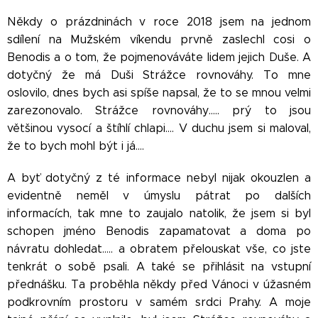
Někdy o prázdninách v roce 2018 jsem na jednom
sdílení na Mužském víkendu prvně zaslechl cosi o
Benodis a o tom, že pojmenováváte lidem jejich Duše. A
dotyčný že má Duši Strážce rovnováhy. To mne
oslovilo, dnes bych asi spíše napsal, že to se mnou velmi
zarezonovalo. Strážce rovnováhy….. prý to jsou
většinou vysocí a štíhlí chlapi…. V duchu jsem si maloval,
že to bych mohl být i já….
A byť dotyčný z té informace nebyl nijak okouzlen a
evidentně neměl v úmyslu pátrat po dalších
informacích, tak mne to zaujalo natolik, že jsem si byl
schopen jméno Benodis zapamatovat a doma po
návratu dohledat….. a obratem přelouskat vše, co jste
tenkrát o sobě psali. A také se přihlásit na vstupní
přednášku. Ta proběhla někdy před Vánoci v úžasném
podkrovním prostoru v samém srdci Prahy. A moje