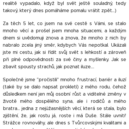
realitě vypadalo, když byl svět ještě souladný, tedy
takový, který dnes pomáháme pomalu vrátit zpět…)
Za těch 5 let, co jsem na své cestě s Vámi, se stalo
mnoho věcí a prošel jsem mnoha situacemi, a každým
dnem si uvědomuji znova a znova, že mnoho z nich by
nabralo zcela jiný směr, kdybych Vás nepotkal. Ukázali
jste mi cestu, jak si řídit svůj svět s lehkostí a zároveň
při plné odpovědnosti za své činy a myšlenky. Jak se
zbavit spousty strachů, jak poznat iluze….
Společně jsme "pročistili" mnoho frustrací, bariér a iluzí
(také by se dalo napsat prokletí) z mého rodu, čehož
důsledkem není jen můj osobní růst a viditelné změny v
životě mého dospělého syna, ale i rodičů a mého
bratra… jedna z nejúžasnějších věcí, která se stala, bylo
zjištění, že, jak rostu já, roste i má Duše. Stále uvnitř
Strážce rovnováhy, ale dnes s Tvůrcovskými kvalitami a