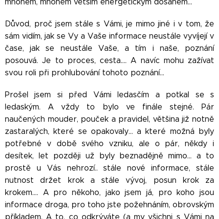
mnohem, mnohem větším energetickým dosahem…
Důvod, proč jsem stále s Vámi, je mimo jiné i v tom, že
sám vidím, jak se Vy a Vaše informace neustále vyvíjejí v
čase, jak se neustále Vaše, a tím i naše, poznání
posouvá. Je to proces, cesta…. A navíc mohu zažívat
svou roli při prohlubování tohoto poznání…
Prošel jsem si před Vámi ledasčím a potkal se s
ledaským. A vždy to bylo ve finále stejné. Pár
naučených mouder, pouček a pravidel, většina již notně
zastaralých, které se opakovaly… a které možná byly
potřebné v době svého vzniku, ale o pár, někdy i
desítek, let později už byly beznadějně mimo… a to
prostě u Vás nehrozí.. stále nové informace, stále
nutnost držet krok a stále vývoj, posun krok za
krokem…. A pro někoho, jako jsem já, pro koho jsou
informace droga, pro toho jste požehnáním, obrovským
příkladem. A to, co odkrýváte (a my všichni s Vámi na