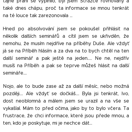
tajné přání se vyplnilo, byl jsem Strážce rovnováhy a
také dnes chápu, proč ta informace se mnou tenkrát
na té louce tak zarezonovala …
Hned po absolvování jsem se pokoušel přihlásit na
několik dalších seminářů a cítil jsem se ukřivděn, že
nemohu, že musím nejdříve na příběhy Duše. Ale vždyť
já se na Příběh hlásím a za dva na to bych chtěl na ten
další seminář a pak ještě na jeden….. Ne ne, nejdřív
musíš na Příběh a pak se teprve můžeš hlásit na další
semináře….
Nojo, ale to bude zase až za další měsíc, nebo možná
později…. Ale vždyť se dočkáš…. Byla jsi tenkrát, Ivo,
dost neoblomná a málem jsem se urazil a na vše se
vykašlal. Mám to před očima, jako by to bylo včera. Ta
frustrace, že chci informace, které jsou přede mnou, a
ten, kdo je poskytuje, mi je nechce dát…