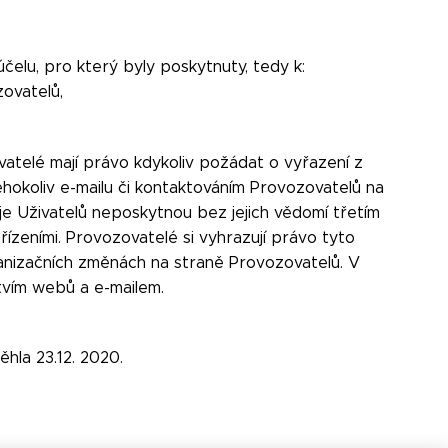
čelu, pro který byly poskytnuty, tedy k:
zovatelů,
ivatelé mají právo kdykoliv požádat o vyřazení z
hokoliv e-mailu či kontaktováním Provozovatelů na
je Uživatelů neposkytnou bez jejich vědomí třetím
řízeními. Provozovatelé si vyhrazují právo tyto
ganizačních změnách na straně Provozovatelů. V
tvím webů a e-mailem.
ěhla 23.12. 2020.