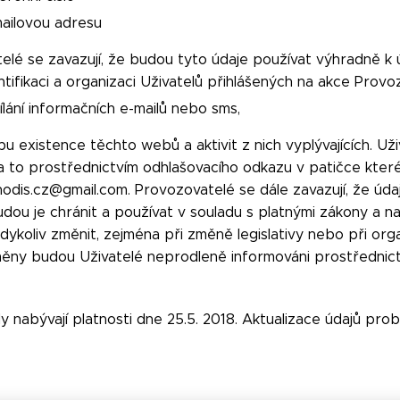
ailovou adresu
lé se zavazují, že budou tyto údaje používat výhradně k ú
ntifikaci a organizaci Uživatelů přihlášených na akce Provo
ílání informačních e-mailů nebo sms,
u existence těchto webů a aktivit z nich vyplývajících. Už
a to prostřednictvím odhlašovacího odkazu v patičce které
odis.cz@gmail.com. Provozovatelé se dále zavazují, že úda
dou je chránit a používat v souladu s platnými zákony a na
dykoliv změnit, zejména při změně legislativy nebo při or
ěny budou Uživatelé neprodleně informováni prostřednic
 nabývají platnosti dne 25.5. 2018. Aktualizace údajů prob