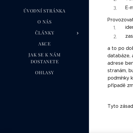
E-m
ÚVODNÍ STRÁNKA
Provozovate
O NÁS
ide
ČLÁNKY
zas
AKCE
a to po dob
JAK SE K NÁM
databáze, 
DOSTANETE
adrese ben
stranám, bu
OHLASY
podmínky k
případě zm
Tyto zásady