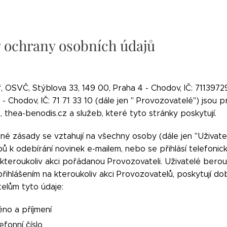
 ochrany osobních údajů
ř, OSVČ, Stýblova 33, 149 00, Praha 4 - Chodov, IČ: 7113972
- Chodov, IČ: 71 71 33 10 (dále jen " Provozovatelé") jso
, thea-benodis.cz a služeb, které tyto stránky poskytují.
é zásady se vztahují na všechny osoby (dále jen "Uživatelé
 k odebírání novinek e-mailem, nebo se přihlásí telefonic
kteroukoliv akci pořádanou Provozovateli. Uživatelé berou
přihlášením na kteroukoliv akci Provozovatelů, poskytují 
elům tyto údaje:
no a příjmení
efonní číslo