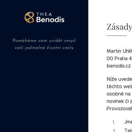
Zásady
Pomáháme vám uvidět smysl
vaší jedinečné životní cesty
Martin Uhlí
00 Praha 4 
benodis.cz 
Níže uveden
těchto webů
osobně na 
novinek či 
Provozovat
Jmé
Tel