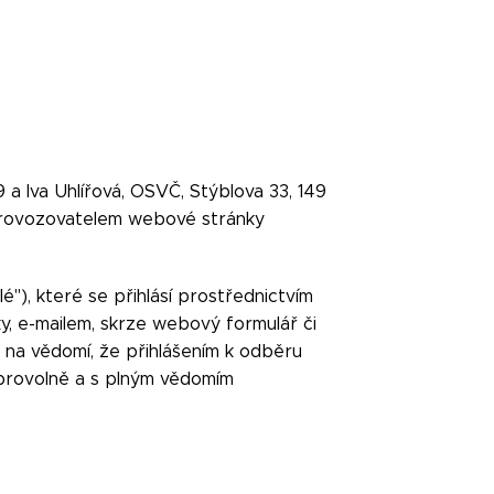
9 a Iva Uhlířová, OSVČ, Stýblova 33, 149
u provozovatelem webové stránky
"), které se přihlásí prostřednictvím
ky, e-mailem, skrze webový formulář či
 na vědomí, že přihlášením k odběru
dobrovolně a s plným vědomím