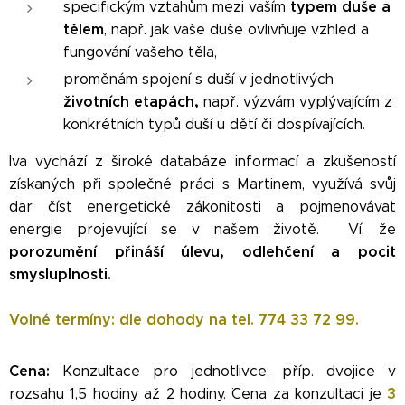
typem duše a
specifickým vztahům mezi vaším
tělem
, např. jak vaše duše ovlivňuje vzhled a
fungování vašeho těla,
proměnám spojení s duší v jednotlivých
životních etapách,
např. výzvám vyplývajícím z
konkrétních typů duší u dětí či dospívajících.
I
va vychází z široké databáze informací a zkušeností
získaných při společné práci s Martinem, využívá svůj
dar číst energetické zákonitosti a pojmenovávat
energie projevující se v našem životě. Ví, že
porozumění přináší úlevu, odlehčení a pocit
smysluplnosti.
Volné termíny: dle dohody na tel.
774 33 72 99.
Cena:
Konzultace pro jednotlivce, příp. dvojice v
3
rozsahu 1,5 hodiny až 2 hodiny. ¨Cena za konzultaci je