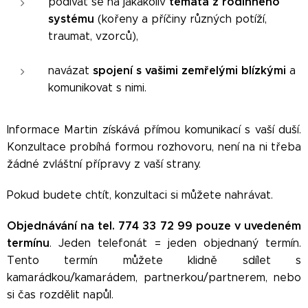
témata z rodinného
podívat se na jakákoliv
systému
(kořeny a příčiny různých potíží,
traumat, vzorců),
spojení s vašimi zemřelými blízkými
navázat
a
komunikovat s nimi.
Informace Martin získává přímou komunikací s vaší duší.
Konzultace probíhá formou rozhovoru, není na ni třeba
žádné zvláštní přípravy z vaší strany.
Pokud budete chtít, konzultaci si můžete nahrávat.
Objednávání na tel. 774 33 72 99 pouze v uvedeném
termínu
. Jeden telefonát = jeden objednaný termín.
Tento termín můžete klidně sdílet s
kamarádkou/kamarádem, partnerkou/partnerem, nebo
si čas rozdělit napůl.