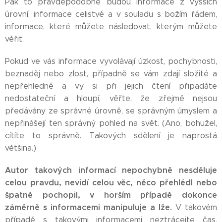
Pak to pravděpodobně budou informace z vyšších
úrovní, informace celistvé a v souladu s božím řádem,
informace, které můžete následovat, kterým můžete
věřit.
Pokud ve vás informace vyvolávají úzkost, pochybnosti,
beznaděj nebo zlost, případně se vám zdají složité a
nepřehledné a vy si při jejich čtení připadáte
nedostateční a hloupí, věřte, že zřejmě nejsou
předávány ze správné úrovně, se správným úmyslem a
nepřinášejí ten správný pohled na svět. (Ano, bohužel,
cítíte to správně. Takových sdělení je naprostá
většina.)
Autor takových informací nepochybně nesděluje
celou pravdu, nevidí celou věc, něco přehlédl nebo
špatně pochopil, v horším případě dokonce
záměrně s informacemi manipuluje a lže.
V takovém
případě s takovými informacemi neztrácejte čas.