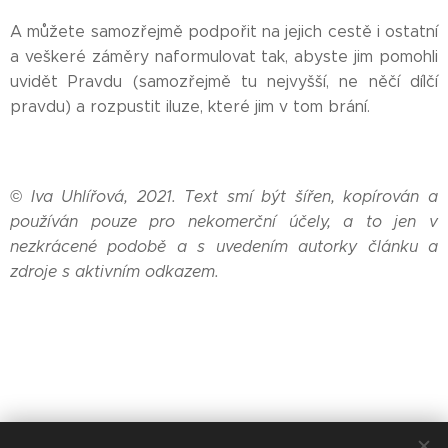
A můžete samozřejmě podpořit na jejich cestě i ostatní
a veškeré záměry naformulovat tak, abyste jim pomohli
uvidět Pravdu (samozřejmě tu nejvyšší, ne něčí dílčí
pravdu) a rozpustit iluze, které jim v tom brání.
© Iva Uhlířová, 2021. Text smí být šířen, kopírován a
používán pouze pro nekomerční účely, a to jen v
nezkrácené podobě a s uvedením autorky článku a
zdroje s aktivním odkazem.