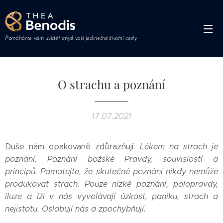
Pomáháme vám uvidět smysl vaší jedinečné životní cesty
O strachu a poznání
17.07.2021
Duše nám opakovaně zdůrazňují:
Lékem na strach je
poznání.
Poznání božské Pravdy, souvislostí a
principů.
Pamatujte, že skutečné poznání nikdy nemůže
produkovat strach.
Pouze nízké poznání, polopravdy,
iluze a lži v nás vyvolávají úzkost, paniku, strach a
nejistotu. Oslabují nás a zpochybňují.