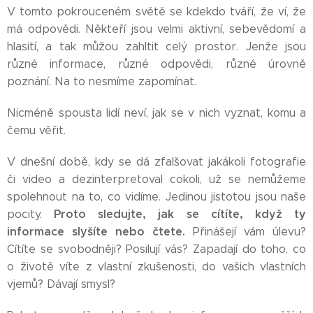
V tomto pokrouceném světě se kdekdo tváří, že ví, že
má odpovědi. Někteří jsou velmi aktivní, sebevědomí a
hlasití, a tak můžou zahltit celý prostor. Jenže jsou
různé informace, různé odpovědi, různé úrovně
poznání. Na to nesmíme zapomínat.
Nicméně spousta lidí neví, jak se v nich vyznat, komu a
čemu věřit.
V dnešní době, kdy se dá zfalšovat jakákoli fotografie
či video a dezinterpretoval cokoli, už se nemůžeme
spolehnout na to, co vidíme. Jedinou jistotou jsou naše
Proto sledujte, jak se cítíte, když ty
pocity.
informace slyšíte nebo čtete.
Přinášejí vám úlevu?
Cítíte se svobodněji? Posilují vás? Zapadají do toho, co
o životě víte z vlastní zkušenosti, do vašich vlastních
vjemů? Dávají smysl?