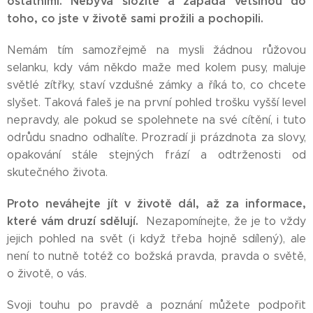
ostatními. Nebývá složité a zapadá většinou do
toho, co jste v životě sami prožili a pochopili.
Nemám tím samozřejmě na mysli žádnou růžovou
selanku, kdy vám někdo maže med kolem pusy, maluje
světlé zítřky, staví vzdušné zámky a říká to, co chcete
slyšet. Taková faleš je na první pohled trošku vyšší level
nepravdy, ale pokud se spolehnete na své cítění, i tuto
odrůdu snadno odhalíte. Prozradí ji prázdnota za slovy,
opakování stále stejných frází a odtrženosti od
skutečného života.
Proto neváhejte jít v životě dál, až za informace,
které vám druzí sdělují.
Nezapomínejte, že je to vždy
jejich pohled na svět (i když třeba hojně sdílený), ale
není to nutně totéž co božská pravda, pravda o světě,
o životě, o vás.
Svoji touhu po pravdě a poznání můžete podpořit