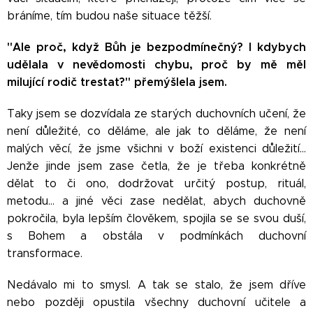
bráníme, tím budou naše situace těžší.
"Ale proč, když Bůh je bezpodmínečný? I kdybych
udělala v nevědomosti chybu, proč by mě měl
milující rodič trestat?" přemýšlela jsem.
Taky jsem se dozvídala ze starých duchovních učení, že
není důležité, co děláme, ale jak to děláme, že není
malých věcí, že jsme všichni v boží existenci důležití...
Jenže jinde jsem zase četla, že je třeba konkrétně
dělat to či ono, dodržovat určitý postup, rituál,
metodu... a jiné věci zase nedělat, abych duchovně
pokročila, byla lepším člověkem, spojila se se svou duší,
s Bohem a obstála v podmínkách duchovní
transformace.
Nedávalo mi to smysl. A tak se stalo, že jsem dříve
nebo později opustila všechny duchovní učitele a