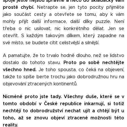
spoje ještě nejsou správně a něco do skládačky vám
prostě chybí.
Netrapte se, jen tyto pocity přijměte
jako součást cesty a otevřete se tomu, aby k vám
mohly přijít další informace, další dílky puzzle. Není
třeba o nic usilovat, nic konkrétního dělat. Jen se
otevřít. S každým takovým dílkem, který zapadne na
své místo, se budete cítit celistvější a silnější.
A pamatujte, že to trvalo hodně dlouho, než se lidstvo
Proto po sobě nechtějte
dostalo do tohoto stavu.
všechno hned.
Je toho spousta, co čeká na objevení,
takže to spíše berte trochu jako dobrodružnou hru na
objevování ztracených kontinentů.
Nicméně proto jste tady. Všechny duše, které se v
tomto období v České republice inkarnují, si totiž
nechtějí to dobrodružství nechat ujít a chtějí být u
toho, až se znovu objeví ztracené možnosti této
reality.