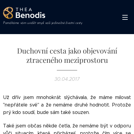
Pomáháme vám uvidět smysl vaší jedinečné životní cesty
Duchovní cesta jako objevování
ztraceného meziprostoru
30.04.2017
Už dřív jsem mnohokrát slýchávala, že máme milovat
"nepřátele své" a že nemáme druhé hodnotit. Protože
prý kdo soudí, bude sám také souzen.
Také jsem občas někde četla, že nemáme být v odporu
vůči situacím, které přicházejí, protože čím více se