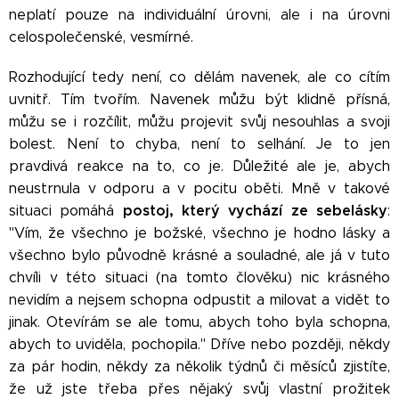
neplatí pouze na individuální úrovni, ale i na úrovni
celospolečenské, vesmírné.
Rozhodující tedy není, co dělám navenek, ale co cítím
uvnitř. Tím tvořím. Navenek můžu být klidně přísná,
můžu se i rozčílit, můžu projevit svůj nesouhlas a svoji
bolest. Není to chyba, není to selhání. Je to jen
pravdivá reakce na to, co je. Důležité ale je, abych
neustrnula v odporu a v pocitu oběti. Mně v takové
postoj, který vychází ze sebelásky
situaci pomáhá
:
"Vím, že všechno je božské, všechno je hodno lásky a
všechno bylo původně krásné a souladné, ale já v tuto
chvíli v této situaci (na tomto člověku) nic krásného
nevidím a nejsem schopna odpustit a milovat a vidět to
jinak. Otevírám se ale tomu, abych toho byla schopna,
abych to uviděla, pochopila." Dříve nebo později, někdy
za pár hodin, někdy za několik týdnů či měsíců zjistíte,
že už jste třeba přes nějaký svůj vlastní prožitek