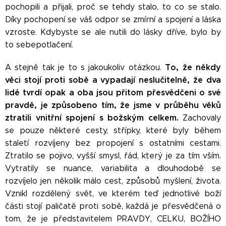
pochopili a přijali, proč se tehdy stalo, to co se stalo.
Díky pochopení se váš odpor se zmírní a spojení a láska
vzroste. Kdybyste se ale nutili do lásky dříve, bylo by
to sebepotlačení.
To, že někdy
A stejně tak je to s jakoukoliv otázkou.
věci stojí proti sobě a vypadají neslučitelně, že dva
lidé tvrdí opak a oba jsou přitom přesvědčeni o své
pravdě, je způsobeno tím, že jsme v průběhu věků
ztratili vnitřní spojení s božským celkem.
Zachovaly
se pouze některé cesty, střípky, které byly během
staletí rozvíjeny bez propojení s ostatními cestami.
Ztratilo se pojivo, vyšší smysl, řád, který je za tím vším.
Vytratily se nuance, variabilita a dlouhodobě se
rozvíjelo jen několik málo cest, způsobů myšlení, života.
Vznikl rozdělený svět, ve kterém teď jednotlivé boží
části stojí paličatě proti sobě, každá je přesvědčená o
tom, že je představitelem PRAVDY, CELKU, BOŽÍHO