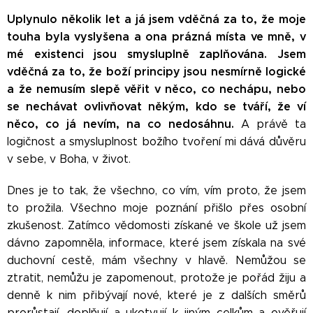
Uplynulo několik let a já jsem vděčná za to, že moje
touha byla vyslyšena a ona prázná místa ve mně, v
mé existenci jsou smysluplně zaplňována. Jsem
vděčná za to, že boží principy jsou nesmírně logické
a že nemusím slepě věřit v něco, co nechápu, nebo
se nechávat ovlivňovat někým, kdo se tváří, že ví
něco, co já nevím, na co nedosáhnu.
A právě ta
logičnost a smysluplnost božího tvoření mi dává důvěru
v sebe, v Boha, v život.
Dnes je to tak, že všechno, co vím, vím proto, že jsem
to prožila. Všechno moje poznání přišlo přes osobní
zkušenost. Zatímco vědomosti získané ve škole už jsem
dávno zapomněla, informace, které jsem získala na své
duchovní cestě, mám všechny v hlavě. Nemůžou se
ztratit, nemůžu je zapomenout, protože je pořád žiju a
denně k nim přibývají nové, které je z dalších směrů
prorůstají, doplňují a ukotvují k jiným celkům a ověřují