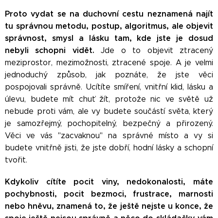
Proto vydat se na duchovní cestu neznamená najít
tu správnou metodu, postup, algoritmus, ale objevit
správnost, smysl a lásku tam, kde jste je dosud
nebyli schopni vidět.
Jde o to objevit ztracený
meziprostor, mezimožnosti, ztracené spoje. A je velmi
jednoduchý způsob, jak poznáte, že jste věci
pospojovali správně. Ucítíte smíření, vnitřní klid, lásku a
úlevu, budete mít chuť žít, protože nic ve světě už
nebude proti vám, ale vy budete součástí světa, který
je samozřejmý, pochopitelný, bezpečný a přirozený.
Věci ve vás "zacvaknou" na správné místo a vy si
budete vnitřně jisti, že jste dobří, hodní lásky a schopní
tvořit.
Kdykoliv cítíte pocit viny, nedokonalosti, máte
pochybnosti, pocit bezmoci, frustrace, marnosti
nebo hněvu, znamená to, že ještě nejste u konce, že