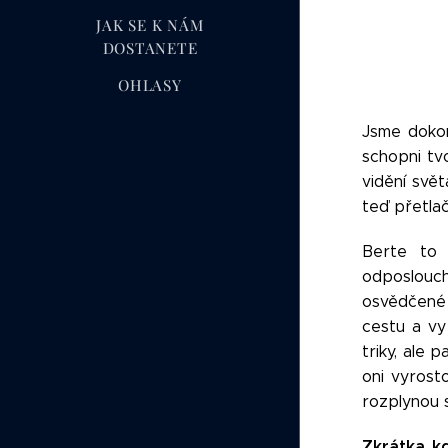
JAK SE K NÁM
DOSTANETE
OHLASY
Jsme dokon
schopni tvo
vidění svě
teď přetla
Berte to 
odposlouchá
osvědčené p
cestu a vy
triky, ale 
oni vyrost
rozplynou 
Zkrátka k