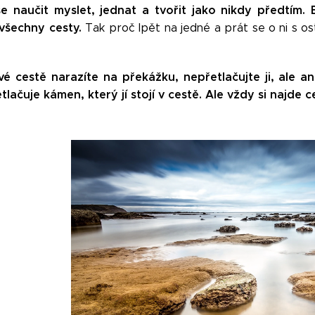
se naučit myslet, jednat a tvořit jako nikdy předtím
všechny cesty.
Tak proč lpět na jedné a prát se o ni s os
é cestě narazíte na překážku, nepřetlačujte ji, ale a
lačuje kámen, který jí stojí v cestě. Ale vždy si najde c