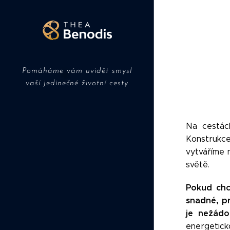
Pomáháme vám uvidět smysl
vaší jedinečné životní cesty
Na cestác
Konstrukce
vytváříme 
světě.
Pokud chc
snadné, pr
je nežád
energeticko