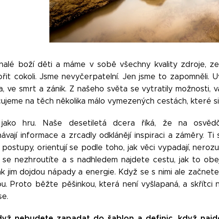
alé boží děti a máme v sobě všechny kvality zdroje, z
řit cokoli. Jsme nevyčerpatelní. Jen jsme to zapomněli. Uvě
ta, ve smrt a zánik. Z našeho světa se vytratily možnosti,
čujeme na těch několika málo vymezených cestách, které 
jako hru. Naše desetiletá dcera říká, že na osvědče
vají informace a zrcadly odklánějí inspiraci a záměry. Ti s
ostupy, orientují se podle toho, jak věci vypadají, nerozu
 se nezhroutíte a s nadhledem najdete cestu, jak to obe
pak jim dojdou nápady a energie. Když se s nimi ale začnet
ou. Proto běžte pěšinkou, která není vyšlapaná, a skřítc
se.
dyž nebudete zapadat do šablon a definic, když najde