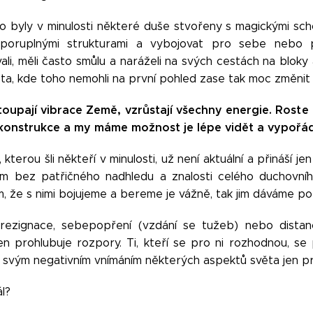
o byly v minulosti některé duše stvořeny s magickými sch
zporuplnými strukturami a vybojovat pro sebe nebo pr
li, měli často smůlu a naráželi na svých cestách na bloky 
ota, kde toho nemohli na první pohled zase tak moc změnit 
stoupají vibrace Země, vzrůstají všechny energie. Roste i
 konstrukce a my máme možnost je lépe vidět a vypořáda
 kterou šli někteří v minulosti, už není aktuální a přináší je
m bez patřičného nadhledu a znalosti celého duchovního 
, že s nimi bojujeme a bereme je vážně, tak jim dáváme pozo
rezignace, sebepopření (vzdání se tužeb) nebo distan
en prohlubuje rozpory. Ti, kteří se pro ni rozhodnou, se p
a svým negativním vnímáním některých aspektů světa jen pr
l?