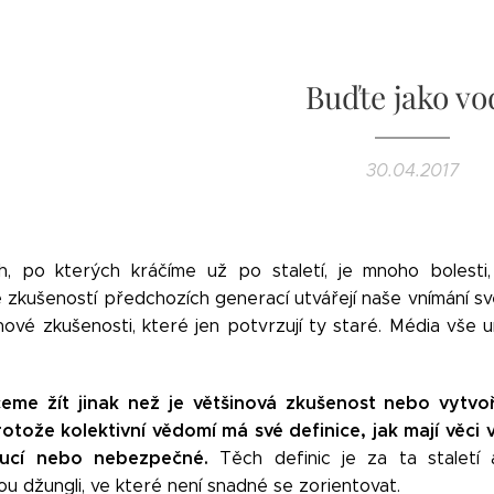
Buďte jako vo
30.04.2017
h, po kterých kráčíme už po staletí, je mnoho bolest
 zkušeností předchozích generací utvářejí naše vnímání s
nové zkušenosti, které jen potvrzují ty staré. Média vše u
eme žít jinak než je většinová zkušenost nebo vytvo
otože kolektivní vědomí má své definice, jak mají věci
oucí nebo nebezpečné.
Těch definic je za ta staletí a
u džungli, ve které není snadné se zorientovat.