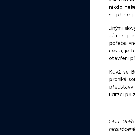
nikdo neše
se přece je
Jinými slo
záměr, pos
pořeba vné
cesta, je t
otevřeni p
Když se Bů
proniká se
představy 
udržel při 
©
Iva Uhlí
nezkrácené