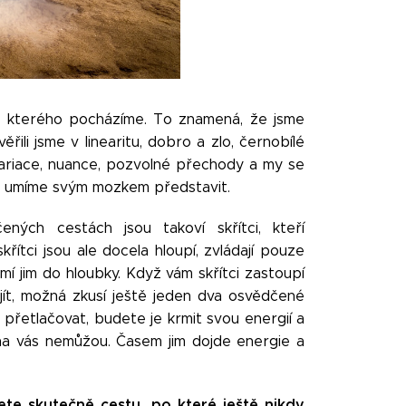
e kterého pocházíme. To znamená, že jsme
řili jsme v linearitu, dobro a zlo, černobílé
 variace, nuance, pozvolné přechody a my se
si umíme svým mozkem představit.
ných cestách jsou takoví skřítci, kteří
křítci jsou ale docela hloupí, zvládají pouze
mí jim do hloubky. Když vám skřítci zastoupí
jít, možná zkusí ještě jeden dva osvědčené
e přetlačovat, budete je krmit svou energií a
i na vás nemůžou. Časem jim dojde energie a
te skutečně cestu, po které ještě nikdy