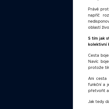
Právě prot
napříč ro
nedisponova
oblastí živ
S tím jak 
kolektivní
Cesta boje,
Navíc boje
protože tím
Ani cesta 
funkční a j
přetvořit 
Jak tedy dá