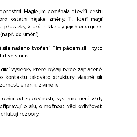
opnostmi. Magie jim pomáhala otevřít cestu
o ostatní nějaké změny. Ti, kteří magií
a překážky, které odkláněly jejich energii do
(např. do umění).
 síla našeho tvoření. Tím pádem sílí i tyto
t se s nimi.
n dílčí výsledky, které bývají tvrdě zaplacené.
kontextu takovéto struktury vlastně sílí,
rnost, energii, živíme je.
cování od společnosti, systému není vždy
řipravují o sílu, o možnost věci ovlivňovat,
ohlubují rozpory.