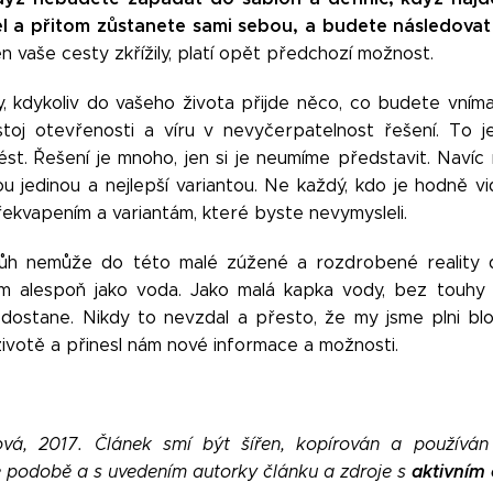
l a přitom zůstanete sami sebou, a budete následovat s
n vaše cesty zkřížily, platí opět předchozí možnost.
vy, kdykoliv do vašeho života přijde něco, co budete vníma
toj otevřenosti a víru v nevyčerpatelnost řešení. To je
st. Řešení je mnoho, jen si je neumíme představit. Navíc 
ou jedinou a nejlepší variantou. Ne každý, kdo je hodně vi
řekvapením a variantám, které byste nevymysleli.
h nemůže do této malé zúžené a rozdrobené reality dos
m alespoň jako voda. Jako malá kapka vody, bez touhy 
dostane. Nikdy to nevzdal a přesto, že my jsme plni blo
životě a přinesl nám nové informace a možnosti.
řová, 2017. Článek smí být šířen, kopírován a používá
aktivním
 podobě a s uvedením autorky článku a zdroje s