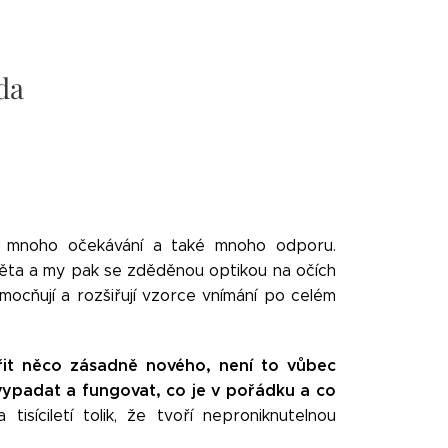
da
i, mnoho očekávání a také mnoho odporu.
věta a my pak se zděděnou optikou na očích
mocňují a rozšiřují vzorce vnímání po celém
řit něco zásadně nového, není to vůbec
 vypadat a fungovat, co je v pořádku a co
 tisíciletí tolik, že tvoří neproniknutelnou